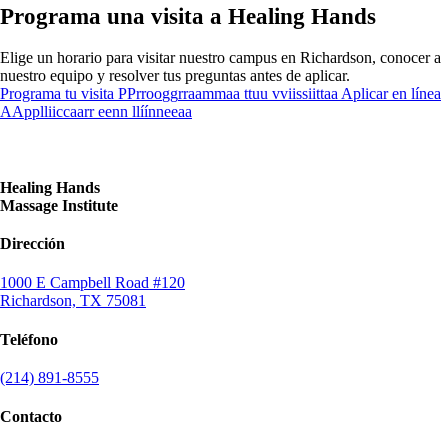
Programa una visita a Healing Hands
Elige un horario para visitar nuestro campus en Richardson, conocer a
nuestro equipo y resolver tus preguntas antes de aplicar.
Programa tu visita
P
P
r
r
o
o
g
g
r
r
a
a
m
m
a
a
t
t
u
u
v
v
i
i
s
s
i
i
t
t
a
a
Aplicar en línea
A
A
p
p
l
l
i
i
c
c
a
a
r
r
e
e
n
n
l
l
í
í
n
n
e
e
a
a
Healing Hands
Massage Institute
Dirección
1000 E Campbell Road #120
Richardson, TX 75081
Teléfono
(214) 891-8555
Contacto