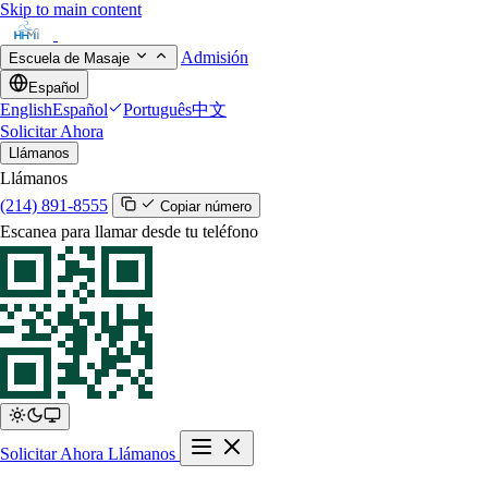
Skip to main content
Admisión
Escuela de Masaje
Español
English
Español
Português
中文
Solicitar Ahora
Llámanos
Llámanos
(214) 891-8555
Copiar número
Escanea para llamar desde tu teléfono
Solicitar Ahora
Llámanos