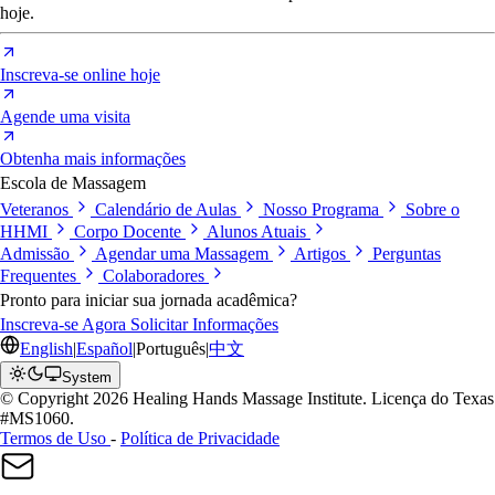
hoje.
Inscreva-se online hoje
Agende uma visita
Obtenha mais informações
Escola de Massagem
Veteranos
Calendário de Aulas
Nosso Programa
Sobre o
HHMI
Corpo Docente
Alunos Atuais
Admissão
Agendar uma Massagem
Artigos
Perguntas
Frequentes
Colaboradores
Pronto para iniciar sua jornada acadêmica?
Inscreva-se Agora
Solicitar Informações
English
|
Español
|
Português
|
中文
System
© Copyright 2026 Healing Hands Massage Institute. Licença do Texas
#MS1060.
Termos de Uso
-
Política de Privacidade