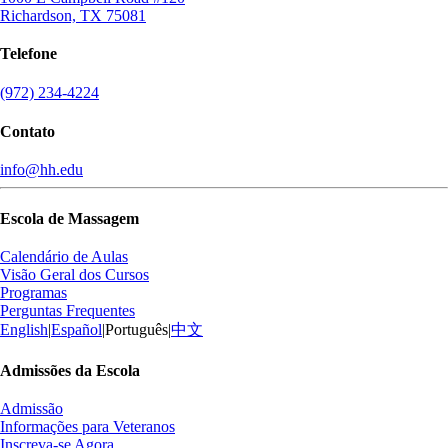
Richardson, TX 75081
Telefone
(972) 234-4224
Contato
info@hh.edu
Escola de Massagem
Calendário de Aulas
Visão Geral dos Cursos
Programas
Perguntas Frequentes
English
|
Español
|
Português
|
中文
Admissões da Escola
Admissão
Informações para Veteranos
Inscreva-se Agora