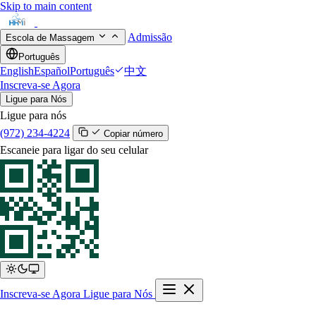
Skip to main content
Admissão
Escola de Massagem
Português
English
Español
Português
中文
Inscreva-se Agora
Ligue para Nós
Ligue para nós
(972) 234-4224
Copiar número
Escaneie para ligar do seu celular
Inscreva-se Agora
Ligue para Nós