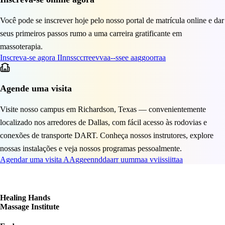
Você pode se inscrever hoje pelo nosso portal de matrícula online e dar
seus primeiros passos rumo a uma carreira gratificante em
massoterapia.
Inscreva-se agora
I
I
n
n
s
s
c
c
r
r
e
e
v
v
a
a
-
-
s
s
e
e
a
a
g
g
o
o
r
r
a
a
Agende uma visita
Visite nosso campus em Richardson, Texas — convenientemente
localizado nos arredores de Dallas, com fácil acesso às rodovias e
conexões de transporte DART. Conheça nossos instrutores, explore
nossas instalações e veja nossos programas pessoalmente.
Agendar uma visita
A
A
g
g
e
e
n
n
d
d
a
a
r
r
u
u
m
m
a
a
v
v
i
i
s
s
i
i
t
t
a
a
Healing Hands
Massage Institute