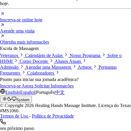
hoje.
Inscreva-se online hoje
Agende uma visita
Obtenha mais informações
Escola de Massagem
Veteranos
Calendário de Aulas
Nosso Programa
Sobre o
HHMI
Corpo Docente
Alunos Atuais
Admissão
Agendar uma Massagem
Artigos
Perguntas
Frequentes
Colaboradores
Pronto para iniciar sua jornada acadêmica?
Inscreva-se Agora
Solicitar Informações
English
|
Español
|
Português
|
中文
System
© Copyright 2026 Healing Hands Massage Institute. Licença do Texas
#MS1060.
Termos de Uso
-
Política de Privacidade
seu próximo passo