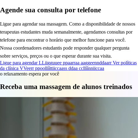
Agende sua consulta por telefone
Ligue para agendar sua massagem. Como a disponibilidade de nossos
terapeutas estudantes muda semanalmente, agendamos consultas por
telefone para encontrar o horário que melhor funcione para você.
Nossa coordenadores estudantis pode responder qualquer pergunta
sobre serviços, preços ou o que esperar durante sua visita.
Ligue para agendar
L
L
i
i
g
g
u
u
e
e
p
p
a
a
r
r
a
a
a
a
g
g
e
e
n
n
d
d
a
a
r
r
Ver políticas
da clínica
V
V
e
e
r
r
p
p
o
o
l
l
í
í
t
t
i
i
c
c
a
a
s
s
d
d
a
a
c
c
l
l
í
í
n
n
i
i
c
c
a
a
o relaxamento espera por você
Receba uma massagem de alunos treinados