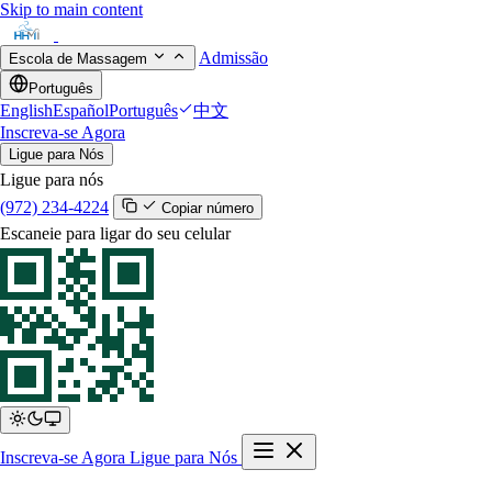
Skip to main content
Admissão
Escola de Massagem
Português
English
Español
Português
中文
Inscreva-se Agora
Ligue para Nós
Ligue para nós
(972) 234-4224
Copiar número
Escaneie para ligar do seu celular
Inscreva-se Agora
Ligue para Nós