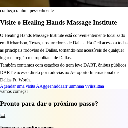
conheça o hhmi pessoalmente
Visite o Healing Hands Massage Institute
O Healing Hands Massage Institute está convenientemente localizado
em Richardson, Texas, nos arredores de Dallas. Há fácil acesso a todas
as principais rodovias de Dallas, tornando-nos acessíveis de qualquer
lugar da região metropolitana de Dallas.
Também contamos com estações do trem leve DART, ônibus públicos
DART e acesso direto por rodovias ao Aeroporto Internacional de
Dallas Ft. Worth.
Agendar uma visita
A
A
g
g
e
e
n
n
d
d
a
a
r
r
u
u
m
m
a
a
v
v
i
i
s
s
i
i
t
t
a
a
vamos começar
Pronto para dar o próximo passo?
Inscreva-se online agora