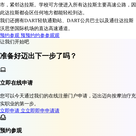
市，紧邻达拉斯。学校可方便进入所有达拉斯主要高速公路，因
此达拉斯都会区任何地方都能轻松到达。
我们还拥有DART轻轨通勤站、DART公共巴士以及通往达拉斯
沃思堡国际机场的直达高速通道。
预约参观
预
预
约
约
参
参
观
观
让我们开始吧
准备好迈出下一步了吗？
立即在线申请
您可以今天通过我们的在线注册门户申请，迈出迈向按摩治疗充
实职业的第一步。
立即申请
立
立
即
即
申
申
请
请
预约参观