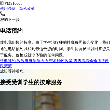
照 #MS1060。
使用条款
-
隐私政策
您的下一步
电话预约
致电我们预约按摩。由于学生治疗师的排班每周都会变化，我们
通过电话预约以找到最适合您的时间。学生协调员可以回答您关
于服务、价格或就诊体验的任何问题。
致电预约
致
致
电
电
预
预
约
约
查看诊所政策
查
查
看
看
诊
诊
所
所
政
政
策
策
放松等待着您
接受受训学生的按摩服务