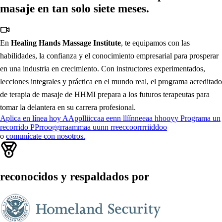
masaje en tan solo
siete meses.
En
Healing Hands Massage Institute
, te equipamos con las
habilidades, la confianza y el conocimiento empresarial para prosperar
en una industria en crecimiento.
Con instructores experimentados,
lecciones integrales y práctica en el mundo real, el programa acreditado
de terapia de masaje de HHMI prepara a los futuros terapeutas para
tomar la delantera en su carrera profesional.
Aplica en línea hoy
A
A
p
p
l
l
i
i
c
c
a
a
e
e
n
n
l
l
í
í
n
n
e
e
a
a
h
h
o
o
y
y
Programa un
recorrido
P
P
r
r
o
o
g
g
r
r
a
a
m
m
a
a
u
u
n
n
r
r
e
e
c
c
o
o
r
r
r
r
i
i
d
d
o
o
o
comunícate con nosotros.
reconocidos y respaldados por