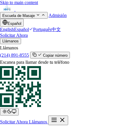
Skip to main content
Admisión
Escuela de Masaje
Español
English
Español
Português
中文
Solicitar Ahora
Llámanos
Llámanos
(214) 891-8555
Copiar número
Escanea para llamar desde tu teléfono
Solicitar Ahora
Llámanos