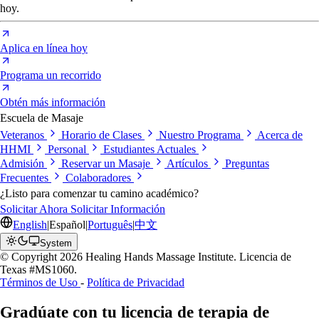
hoy.
Aplica en línea hoy
Programa un recorrido
Obtén más información
Escuela de Masaje
Veteranos
Horario de Clases
Nuestro Programa
Acerca de
HHMI
Personal
Estudiantes Actuales
Admisión
Reservar un Masaje
Artículos
Preguntas
Frecuentes
Colaboradores
¿Listo para comenzar tu camino académico?
Solicitar Ahora
Solicitar Información
English
|
Español
|
Português
|
中文
System
© Copyright 2026 Healing Hands Massage Institute. Licencia de
Texas #MS1060.
Términos de Uso
-
Política de Privacidad
Gradúate con tu licencia de terapia de